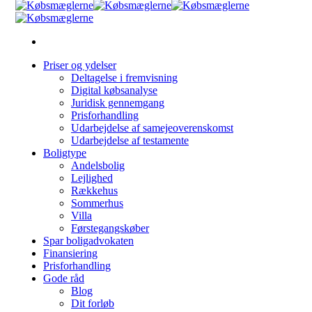
Priser og ydelser
Deltagelse i fremvisning
Digital købsanalyse
Juridisk gennemgang
Prisforhandling
Udarbejdelse af samejeoverenskomst
Udarbejdelse af testamente
Boligtype
Andelsbolig
Lejlighed
Rækkehus
Sommerhus
Villa
Førstegangskøber
Spar boligadvokaten
Finansiering
Prisforhandling
Gode råd
Blog
Dit forløb