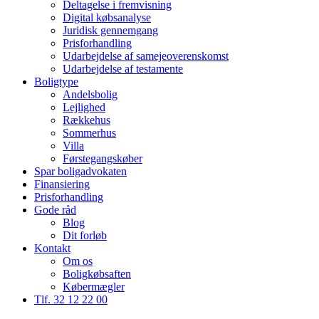
Deltagelse i fremvisning
Digital købsanalyse
Juridisk gennemgang
Prisforhandling
Udarbejdelse af samejeoverenskomst
Udarbejdelse af testamente
Boligtype
Andelsbolig
Lejlighed
Rækkehus
Sommerhus
Villa
Førstegangskøber
Spar boligadvokaten
Finansiering
Prisforhandling
Gode råd
Blog
Dit forløb
Kontakt
Om os
Boligkøbsaften
Købermægler
Tlf. 32 12 22 00