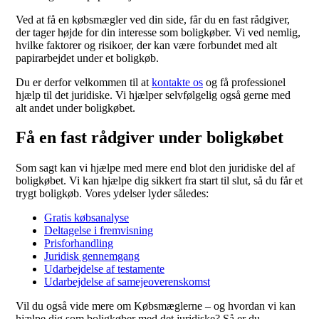
Ved at få en købsmægler ved din side, får du en fast rådgiver,
der tager højde for din interesse som boligkøber. Vi ved nemlig,
hvilke faktorer og risikoer, der kan være forbundet med alt
papirarbejdet under et boligkøb.
Du er derfor velkommen til at
kontakte os
og få professionel
hjælp til det juridiske. Vi hjælper selvfølgelig også gerne med
alt andet under boligkøbet.
Få en fast rådgiver under boligkøbet
Som sagt kan vi hjælpe med mere end blot den juridiske del af
boligkøbet. Vi kan hjælpe dig sikkert fra start til slut, så du får et
trygt boligkøb. Vores ydelser lyder således:
Gratis købsanalyse
Deltagelse i fremvisning
Prisforhandling
Juridisk gennemgang
Udarbejdelse af testamente
Udarbejdelse af samejeoverenskomst
Vil du også vide mere om Købsmæglerne – og hvordan vi kan
hjælpe dig som boligkøber med det juridiske? Så er du