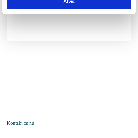
Afvis
Rådgivning omkring indsigelsesmuligheder ifm.
nøgleoverdragelse for manglende funktionsdygtighed.
Vi sikrer det bedste boligkøb
Få 100% tryghed i dit næste boligkøb. Så har du din helt egen
professionelle sparringspartner med gennem hele forløbet.
Kontakt os nu