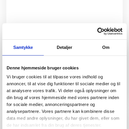
Godkendelse af skøde og refusionsopgørelse på vegne af
køber.
Samtykke
Detaljer
Om
Denne hjemmeside bruger cookies
Godkendelse efter købsaftalen efter underskrift.
Vi bruger cookies til at tilpasse vores indhold og
annoncer, til at vise dig funktioner til sociale medier og til
at analysere vores trafik. Vi deler også oplysninger om
din brug af vores hjemmeside med vores partnere inden
for sociale medier, annonceringspartnere og
analysepartnere. Vores partnere kan kombinere disse
data med andre oplysninger, du har givet dem, eller som
de har indsamlet fra din brug af deres tjenester.