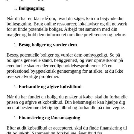
Boligsøgning
Når du har en klar idé om, hvad du søger, kan du begynde din
boligsøgning. Brug online ressourcer, lokalaviser og dit netværk
for at finde potentielle boliger. Arbejd tæt sammen med din
mægler og hold dem informeret om dine præferencer og behov.
Besøg boliger og vurder dem
Besøg potentielle boliger og vurder dem omhyggeligt. Se på
boligens generelle stand, beliggenhed, og vær opmærksom på
eventuelle skader eller vedligeholdelsesproblemer. Få en
professionel byggeteknisk gennemgang for at sikre, at du ikke
overser alvorlige problemer.
Forhandle og afgive købstilbud
Når du har fundet en bolig, du ønsker at købe, skal du forhandle
prisen og afgive et købstilbud. Din købsmægler kan hjælpe dig
med at bestemme det rigtige tilbud og forhandle på dine vegne.
Finansiering og låneansøgning
Efter at dit købstilbud er accepteret, skal du finde finansiering til
dit boligkøb. Sammenlign forskellige lånetilbud fra