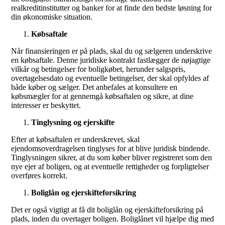
realkreditinstitutter og banker for at finde den bedste løsning for
din økonomiske situation.
Købsaftale
Når finansieringen er på plads, skal du og sælgeren underskrive
en købsaftale. Denne juridiske kontrakt fastlægger de nøjagtige
vilkår og betingelser for boligkøbet, herunder salgspris,
overtagelsesdato og eventuelle betingelser, der skal opfyldes af
både køber og sælger. Det anbefales at konsultere en
købsmægler for at gennemgå købsaftalen og sikre, at dine
interesser er beskyttet.
Tinglysning og ejerskifte
Efter at købsaftalen er underskrevet, skal
ejendomsoverdragelsen tinglyses for at blive juridisk bindende.
Tinglysningen sikrer, at du som køber bliver registreret som den
nye ejer af boligen, og at eventuelle rettigheder og forpligtelser
overføres korrekt.
Boliglån og ejerskifteforsikring
Det er også vigtigt at få dit boliglån og ejerskifteforsikring på
plads, inden du overtager boligen. Boliglånet vil hjælpe dig med