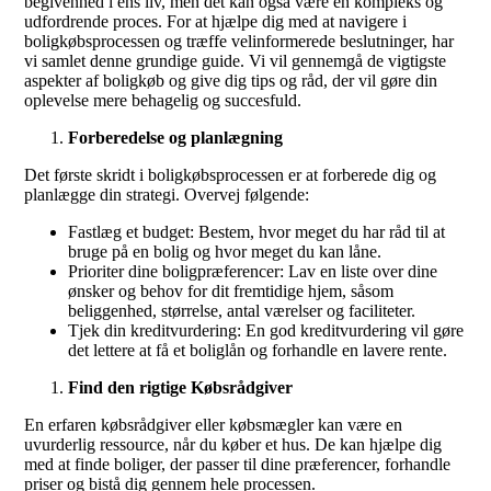
begivenhed i ens liv, men det kan også være en kompleks og
udfordrende proces. For at hjælpe dig med at navigere i
boligkøbsprocessen og træffe velinformerede beslutninger, har
vi samlet denne grundige guide. Vi vil gennemgå de vigtigste
aspekter af boligkøb og give dig tips og råd, der vil gøre din
oplevelse mere behagelig og succesfuld.
Forberedelse og planlægning
Det første skridt i boligkøbsprocessen er at forberede dig og
planlægge din strategi. Overvej følgende:
Fastlæg et budget: Bestem, hvor meget du har råd til at
bruge på en bolig og hvor meget du kan låne.
Prioriter dine boligpræferencer: Lav en liste over dine
ønsker og behov for dit fremtidige hjem, såsom
beliggenhed, størrelse, antal værelser og faciliteter.
Tjek din kreditvurdering: En god kreditvurdering vil gøre
det lettere at få et boliglån og forhandle en lavere rente.
Find den rigtige Købsrådgiver
En erfaren købsrådgiver eller købsmægler kan være en
uvurderlig ressource, når du køber et hus. De kan hjælpe dig
med at finde boliger, der passer til dine præferencer, forhandle
priser og bistå dig gennem hele processen.