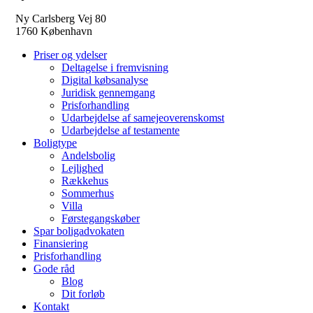
Ny Carlsberg Vej 80
1760 København
Priser og ydelser
Deltagelse i fremvisning
Digital købsanalyse
Juridisk gennemgang
Prisforhandling
Udarbejdelse af samejeoverenskomst
Udarbejdelse af testamente
Boligtype
Andelsbolig
Lejlighed
Rækkehus
Sommerhus
Villa
Førstegangskøber
Spar boligadvokaten
Finansiering
Prisforhandling
Gode råd
Blog
Dit forløb
Kontakt