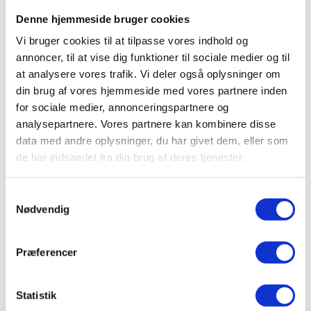
Kategorier
Denne hjemmeside bruger cookies
Vi bruger cookies til at tilpasse vores indhold og
Aktuelt
annoncer, til at vise dig funktioner til sociale medier og til
Meta
at analysere vores trafik. Vi deler også oplysninger om
din brug af vores hjemmeside med vores partnere inden
Log ind
for sociale medier, annonceringspartnere og
Indlægsfeed
analysepartnere. Vores partnere kan kombinere disse
Kommentarfeed
WordPress.org
data med andre oplysninger, du har givet dem, eller som
de har indsamlet fra din brug af deres tjenester.
What’s Trending
Aktuelle gode råd køb ved udsigt til faldende priser
22.
Samtykkevalg
september 2022
Nødvendig
Rapport: Status på boligmarkedet og forventninger til
2025
11. december 2024
Hvad skal man være opmærksom på når man køber hus?
Præferencer
10. april 2023
Recently Written
Statistik
Huskøb for