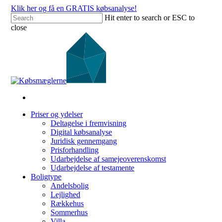
Klik her og få en GRATIS købsanalyse!
Hit enter to search or ESC to
close
Priser og ydelser
Deltagelse i fremvisning
Digital købsanalyse
Juridisk gennemgang
Prisforhandling
Udarbejdelse af samejeoverenskomst
Udarbejdelse af testamente
Boligtype
Andelsbolig
Lejlighed
Rækkehus
Sommerhus
Villa