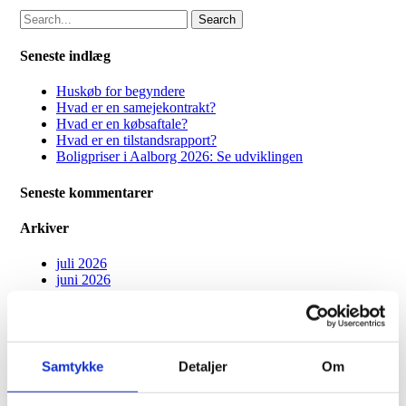
Search
Seneste indlæg
Huskøb for begyndere
Hvad er en samejekontrakt?
Hvad er en købsaftale?
Hvad er en tilstandsrapport?
Boligpriser i Aalborg 2026: Se udviklingen
Seneste kommentarer
Arkiver
juli 2026
juni 2026
juli 2025
maj 2025
april 2025
december 2024
maj 2023
Samtykke
Detaljer
Om
april 2023
september 2022