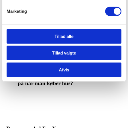
begyndere
28. juli 2026
Hvad er en samejekontrakt?
1. juli 2026
Marketing
Hvad er en købsaftale?
1. juli 2026
Previous Post
Hvor meget sparer jeg ved at
bruge en købsmægler?
Tillad alle
Tillad valgte
Afvis
Next Post
Hvad skal man være opmærksom
på når man køber hus?